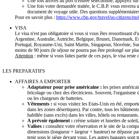
Une fois arrivés au port d'entrée sélectionné, appuyez su
Une fois votre demandée traitée, le C.B.P. vous enverra un 
document de voyage utile. Des questions supplémentaires
Pour en savoir plus :
https://www.cbp.gov/travel/us-citizens/mob
VISA
Le visa n'est pas obligatoire si vous si vous êtes ressortissant d'
Argentine, Australie, Autriche, Belgique, Brunei, Danemark, 
Portugal, Royaume-Uni, Saint Martin, Singapour, Slovénie, Suèd
moins de 90 jours (le séjour ne pourra pas être prolongé sur pla
Attention
: même si vous faites partie de ces pays, le visa reste 
LES PREPARATIFS
AFFAIRES A EMPORTER
Adaptateur pour prise américaine :
les prises américai
bricolage ou chez des électriciens. Souvent, l'organisme
ou les chargeurs de batteries.
Vêtements :
si vous visitez les Etats-Unis en été, empor
dans les zones désertiques). Par contre, tous les bâtiment
habillée (sans excès) dans les villes, hôtels ou restaurants.
A prévoir également :
crème solaire et lunettes de soleil
Valises :
consultez votre réservation et le site de la com
dimensions (longueur + largeur + hauteur) ne dépasse pas 
tenir sous le siège devant vous. Les autres bagages sont tr