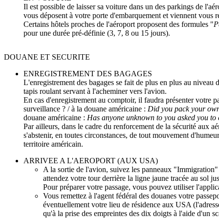
Il est possible de laisser sa voiture dans un des parkings de l'
vous déposent à votre porte d'embarquement et viennent vous re
Certains hôtels proches de l'aéroport proposent des formules "
P
pour une durée pré-définie (3, 7, 8 ou 15 jours).
DOUANE ET SECURITE
ENREGISTREMENT DES BAGAGES
L'enregistrement des bagages se fait de plus en plus au niveau d
tapis roulant servant à l'acheminer vers l'avion.
En cas d'enregistrement au comptoir, il faudra présenter votre p
surveillance ? / à la douane américaine :
Did you pack your own 
douane américaine :
Has anyone unknown to you asked you to 
Par ailleurs, dans le cadre du renforcement de la sécurité aux 
s'abstenir, en toutes circonstances, de tout mouvement d'humeur 
territoire américain.
ARRIVEE A L'AEROPORT (AUX USA)
A la sortie de l'avion, suivez les panneaux "Immigration"
attendez votre tour derrière la ligne jaune tracée au sol j
Pour préparer votre passage, vous pouvez utiliser l'appli
Vous remettez à l'agent fédéral des douanes votre passepo
éventuellement votre lieu de résidence aux USA (l'adress
qu'à la prise des empreintes des dix doigts à l'aide d'un s