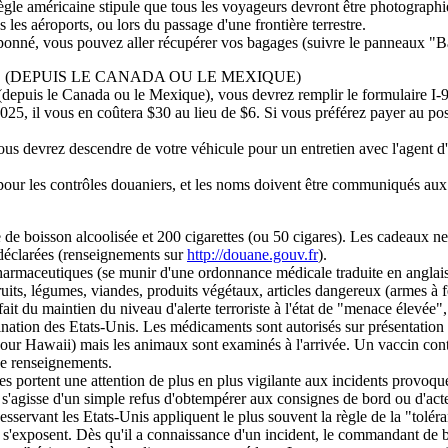
gle américaine stipule que tous les voyageurs devront être photographi
 les aéroports, ou lors du passage d'une frontière terrestre.
amponné, vous pouvez aller récupérer vos bagages (suivre le panneaux "
 (DEPUIS LE CANADA OU LE MEXIQUE)
(depuis le Canada ou le Mexique), vous devrez remplir le formulaire I-94 
025, il vous en coûtera $30 au lieu de $6. Si vous préférez payer au post
 vous devrez descendre de votre véhicule pour un entretien avec l'agent 
 pour les contrôles douaniers, et les noms doivent être communiqués aux
tre de boisson alcoolisée et 200 cigarettes (ou 50 cigares). Les cadeaux
déclarées (renseignements sur
http://douane.gouv.fr
).
ts pharmaceutiques (se munir d'une ordonnance médicale traduite en angla
ruits, légumes, viandes, produits végétaux, articles dangereux (armes à fe
it du maintien du niveau d'alerte terroriste à l'état de "menace élevée",
tination des Etats-Unis. Les médicaments sont autorisés sur présentation
 pour Hawaii) mais les animaux sont examinés à l'arrivée. Un vaccin cont
e renseignements.
s portent une attention de plus en plus vigilante aux incidents provoq
il s'agisse d'un simple refus d'obtempérer aux consignes de bord ou d'ac
sservant les Etats-Unis appliquent le plus souvent la règle de la "tolér
 s'exposent. Dès qu'il a connaissance d'un incident, le commandant de bo