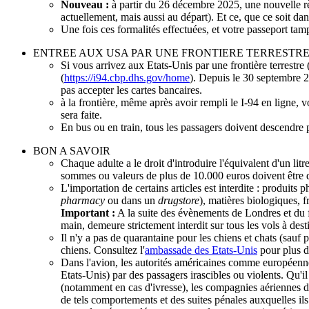
Nouveau :
à partir du 26 décembre 2025, une nouvelle rè
actuellement, mais aussi au départ). Et ce, que ce soit dans
Une fois ces formalités effectuées, et votre passeport t
ENTREE AUX USA PAR UNE FRONTIERE TERRESTRE
Si vous arrivez aux Etats-Unis par une frontière terrestre 
(
https://i94.cbp.dhs.gov/home
). Depuis le 30 septembre 2
pas accepter les cartes bancaires.
à la frontière, même après avoir rempli le I-94 en ligne,
sera faite.
En bus ou en train, tous les passagers doivent descendre
BON A SAVOIR
Chaque adulte a le droit d'introduire l'équivalent d'un li
sommes ou valeurs de plus de 10.000 euros doivent être 
L'importation de certains articles est interdite : produi
pharmacy
ou dans un
drugstore
), matières biologiques, f
Important :
A la suite des évènements de Londres et du fa
main, demeure strictement interdit sur tous les vols à des
Il n'y a pas de quarantaine pour les chiens et chats (sauf
chiens. Consultez l'
ambassade des Etats-Unis
pour plus d
Dans l'avion, les autorités américaines comme européenne
Etats-Unis) par des passagers irascibles ou violents. Qu'
(notamment en cas d'ivresse), les compagnies aériennes de
de tels comportements et des suites pénales auxquelles ils