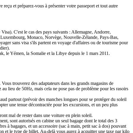
re reçu et préparez-vous à présenter votre passeport et tout autre
sa). C'est le cas des pays suivants : Allemagne, Andorre,
tein, Luxembourg, Monaco, Norvège, Nouvelle-Zélande, Pays-Bas,
ger sans visa s'ils partent en voyage d'affaires ou de tourisme pour
dier).
'Irak, le Yémen, la Somalie et la Libye depuis le 1 mars 2011.
es. Vous trouverez des adaptateurs dans les grands magasins de
z au lieu de 50Hz, mais cela ne pose pas de problème pour les rasoirs
chaud partout (prévoir des manches longues pour se protéger du soleil
dopter une tenue décontractée pour les excursions, et un peu plus
ront mal de rester dans une voiture en plein soleil.
nt, sont autorisés en cabine un seul bagage dont le total des 3
es à bagages, et un accessoire (sac à main, petit sac à dos) pouvant
on et le type de billet. Au-delà vous aurez à acquitter une taxe par kilo