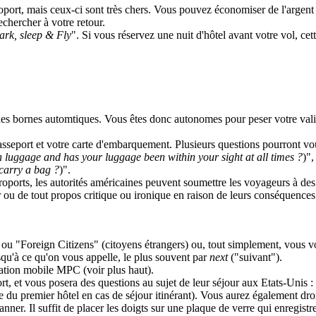
aéroport, mais ceux-ci sont très chers. Vous pouvez économiser de l'argen
chercher à votre retour.
ark, sleep & Fly
". Si vous réservez une nuit d'hôtel avant votre vol, cet
es bornes automtiques. Vous êtes donc autonomes pour peser votre valise,
asseport et votre carte d'embarquement. Plusieurs questions pourront vou
luggage and has your luggage been within your sight at all times ?
)"
carry a bag ?
)".
aéroports, les autorités américaines peuvent soumettre les voyageurs à 
ou de tout propos critique ou ironique en raison de leurs conséquences p
 ou "Foreign Citizens" (citoyens étrangers) ou, tout simplement, vous vo
usqu'à ce qu'on vous appelle, le plus souvent par
next
("suivant").
cation mobile MPC (voir plus haut).
rt, et vous posera des questions au sujet de leur séjour aux Etats-Unis
e du premier hôtel en cas de séjour itinérant). Vous aurez également dr
canner. Il suffit de placer les doigts sur une plaque de verre qui enregist