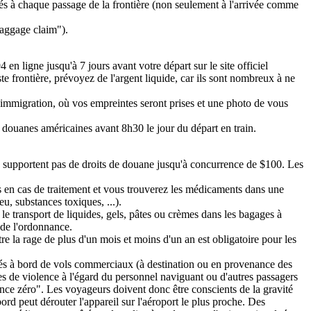
és à chaque passage de la frontière (non seulement à l'arrivée comme
Baggage claim").
en ligne jusqu'à 7 jours avant votre départ sur le site officiel
e frontière, prévoyez de l'argent liquide, car ils sont nombreux à ne
d'immigration, où vos empreintes seront prises et une photo de vous
 douanes américaines avant 8h30 le jour du départ en train.
 ne supportent pas de droits de douane jusqu'à concurrence de $100. Les
is en cas de traitement et vous trouverez les médicaments dans une
u, substances toxiques, ...).
 le transport de liquides, gels, pâtes ou crèmes dans les bagages à
 de l'ordonnance.
re la rage de plus d'un mois et moins d'un an est obligatoire pour les
ués à bord de vols commerciaux (à destination ou en provenance des
tes de violence à l'égard du personnel naviguant ou d'autres passagers
ance zéro". Les voyageurs doivent donc être conscients de la gravité
rd peut dérouter l'appareil sur l'aéroport le plus proche. Des