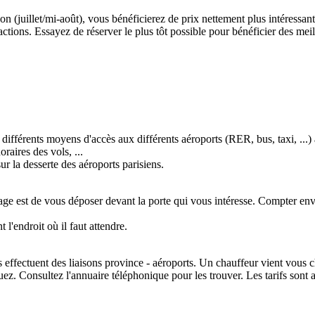
(juillet/mi-août), vous bénéficierez de prix nettement plus intéressants.
tions. Essayez de réserver le plus tôt possible pour bénéficier des meill
différents moyens d'accès aux différents aéroports (RER, bus, taxi, ...) ai
oraires des vols, ...
r la desserte des aéroports parisiens.
ntage est de vous déposer devant la porte qui vous intéresse. Compter en
 l'endroit où il faut attendre.
ffectuent des liaisons province - aéroports. Un chauffeur vient vous c
ez. Consultez l'annuaire téléphonique pour les trouver. Les tarifs sont as