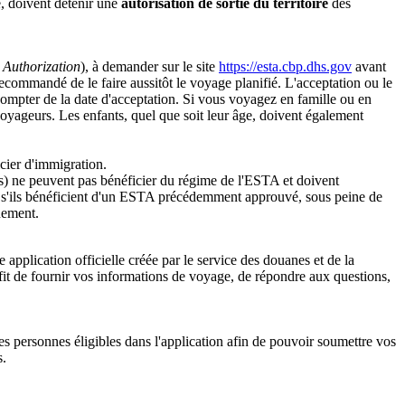
e, doivent détenir une
autorisation de sortie du territoire
des
 Authorization
), à demander sur le site
https://esta.cbp.dhs.gov
avant
recommandé de le faire aussitôt le voyage planifié. L'acceptation ou le
compter de la date d'acceptation. Si vous voyagez en famille ou en
oyageurs. Les enfants, quel que soit leur âge, doivent également
icier d'immigration.
s) ne peuvent pas bénéficier du régime de l'ESTA et doivent
e s'ils bénéficient d'un ESTA précédemment approuvé, sous peine de
quement.
une application officielle créée par le service des douanes et de la
ffit de fournir vos informations de voyage, de répondre aux questions,
s personnes éligibles dans l'application afin de pouvoir soumettre vos
s.