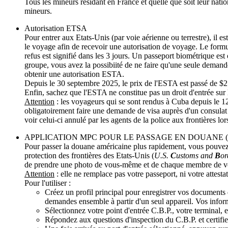
Tous les mineurs résidant en France et quelle que soit leur nati
mineurs.
Autorisation ETSA
Pour entrer aux Etats-Unis (par voie aérienne ou terrestre), il e
le voyage afin de recevoir une autorisation de voyage. Le formula
refus est signifié dans les 3 jours. Un passeport biométrique es
groupe, vous avez la possibiité de ne faire qu'une seule demand
obtenir une autorisation ESTA.
Depuis le 30 septembre 2025, le prix de l'ESTA est passé de $2
Enfin, sachez que l'ESTA ne constitue pas un droit d'entrée sur le
Attention
: les voyageurs qui se sont rendus à Cuba depuis le 1
obligatoirement faire une demande de visa auprès d'un consula
voir celui-ci annulé par les agents de la police aux frontières lo
APPLICATION MPC POUR LE PASSAGE EN DOUANE (
Pour passer la douane américaine plus rapidement, vous pouvez
protection des frontières des Etats-Unis (
U.S.
C
ustoms and
B
o
de prendre une photo de vous-même et de chaque membre de votre
Attention
: elle ne remplace pas votre passeport, ni votre attes
Pour l'utiliser :
Créez un profil principal pour enregistrer vos documents 
demandes ensemble à partir d'un seul appareil. Vos inform
Sélectionnez votre point d'entrée C.B.P., votre terminal,
Répondez aux questions d'inspection du C.B.P. et certifie