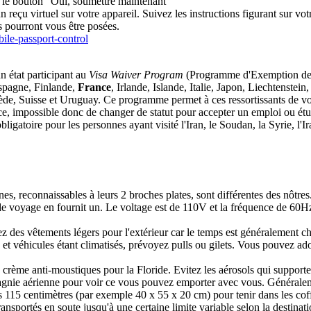
r le bouton "Oui, soumettre maintenant"
reçu virtuel sur votre appareil. Suivez les instructions figurant sur vot
 pourront vous être posées.
ile-passport-control
un état participant au
Visa Waiver Program
(Programme d'Exemption de Vi
Espagne, Finlande,
France
, Irlande, Islande, Italie, Japon, Liechtens
e, Suisse et Uruguay. Ce programme permet à ces ressortissants de voya
ce, impossible donc de changer de statut pour accepter un emploi ou étu
obligatoire pour les personnes ayant visité l'Iran, le Soudan, la Syrie, l
nes, reconnaissables à leurs 2 broches plates, sont différentes des nôtr
 de voyage en fournit un. Le voltage est de 110V et la fréquence de 60H
tez des vêtements légers pour l'extérieur car le temps est généralement 
s et véhicules étant climatisés, prévoyez pulls ou gilets. Vous pouvez a
, crème anti-moustiques pour la Floride. Evitez les aérosols qui supporte
pagnie aérienne pour voir ce vous pouvez emporter avec vous. Généraleme
115 centimètres (par exemple 40 x 55 x 20 cm) pour tenir dans les coffr
ansportés en soute jusqu'à une certaine limite variable selon la destinati