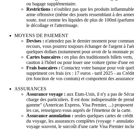
ou bagage supplémentaire.
Restrictions :
n'oubliez pas que les produits inflammables
arme offensive (même des jouets ressemblant à des armes, 
soute, tout comme les liquides de plus de 100ml (parfums, 
le décollage et l'atterrissage.
MOYENS DE PAIEMENT
Devises :
n'attendez pas le dernier moment pour commande
recours, vous pourrez toujours échanger de l'argent à l'aé
quelques dollars (notamment pour avoir de la monnaie pour
Cartes bancaires :
en plus des traditionnels billets verts
caution à l'hôtel ou pour louer une voiture (prise d'une em
Frais bancaires :
Contactez votre banque pour voir quels s
suppriment ces frais (ex : 17 euros - tarif 2025 - au Cré
(en fonction de vos contrats) et comportent des assurances
ASSURANCES
Assurance voyage :
aux Etats-Unis, il n'y a pas de Sécur
charge des particuliers. Il est donc indispensable de pren
gamme" (American Express, Visa Premier, ...) proposent ce
les cas, renseignez-vous auprès de l'émetteur de la carte.
Assurance annulation :
seules quelques cartes de crédi
du voyage, les assurances complètes (voyage + annulation
voyage souvent, le surcoût d'une carte Visa Premier inclua