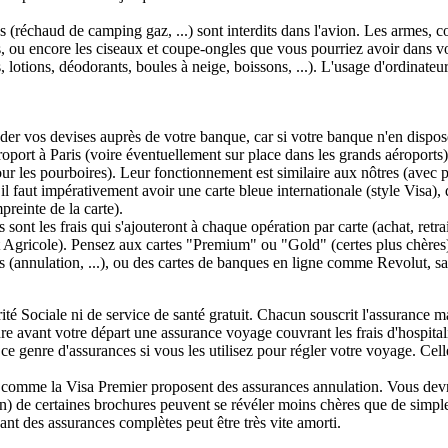
 (réchaud de camping gaz, ...) sont interdits dans l'avion. Les armes, co
ou encore les ciseaux et coupe-ongles que vous pourriez avoir dans vos a
lotions, déodorants, boules à neige, boissons, ...). L'usage d'ordinateu
r vos devises auprès de votre banque, car si votre banque n'en dispose
roport à Paris (voire éventuellement sur place dans les grands aéroports)
 les pourboires). Leur fonctionnement est similaire aux nôtres (avec po
, il faut impérativement avoir une carte bleue internationale (style Visa)
preinte de la carte).
ont les frais qui s'ajouteront à chaque opération par carte (achat, retra
dit Agricole). Pensez aux cartes "Premium" ou "Gold" (certes plus chères
 (annulation, ...), ou des cartes de banques en ligne comme Revolut, sans
ité Sociale ni de service de santé gratuit. Chacun souscrit l'assurance ma
dre avant votre départ une assurance voyage couvrant les frais d'hospital
 genre d'assurances si vous les utilisez pour régler votre voyage. Cell
t comme la Visa Premier proposent des assurances annulation. Vous devre
) de certaines brochures peuvent se révéler moins chères que de simple
nt des assurances complètes peut être très vite amorti.