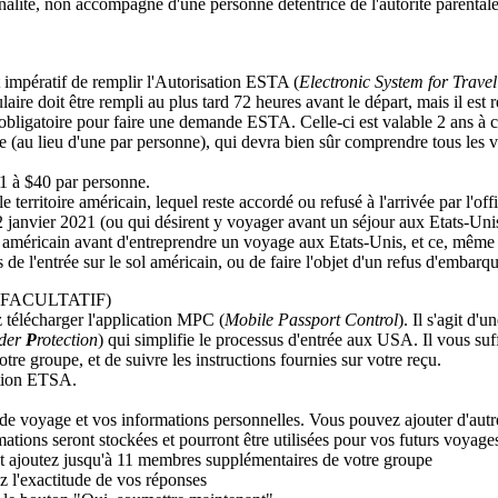
onalité, non accompagné d'une personne détentrice de l'autorité parental
st impératif de remplir l'Autorisation ESTA (
Electronic System for Travel
ire doit être rempli au plus tard 72 heures avant le départ, mais il est 
t obligatoire pour faire une demande ESTA. Celle-ci est valable 2 ans à 
e (au lieu d'une par personne), qui devra bien sûr comprendre tous les v
1 à $40 par personne.
 territoire américain, lequel reste accordé ou refusé à l'arrivée par l'off
2 janvier 2021 (ou qui désirent y voyager avant un séjour aux Etats-Uni
t américain avant d'entreprendre un voyage aux Etats-Unis, et ce, mêm
rs de l'entrée sur le sol américain, ou de faire l'objet d'un refus d'embar
FACULTATIF)
 télécharger l'application MPC (
Mobile Passport Control
). Il s'agit d'
rder
P
rotection
) qui simplifie le processus d'entrée aux USA. Il vous su
 groupe, et de suivre les instructions fournies sur votre reçu.
tation ETSA.
de voyage et vos informations personnelles. Vous pouvez ajouter d'autre
ations seront stockées et pourront être utilisées pour vos futurs voyage
 et ajoutez jusqu'à 11 membres supplémentaires de votre groupe
z l'exactitude de vos réponses