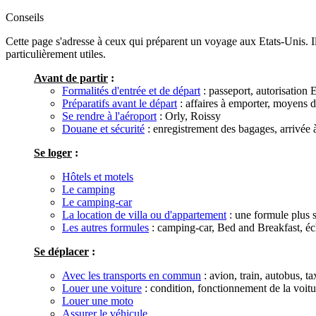
Conseils
Cette page s'adresse à ceux qui préparent un voyage aux Etats-Unis. I
particulièrement utiles.
Avant de partir
:
Formalités d'entrée et de départ
: passeport, autorisation
Préparatifs avant le départ
: affaires à emporter, moyens 
Se rendre à l'aéroport
: Orly, Roissy
Douane et sécurité
: enregistrement des bagages, arrivée à
Se loger
:
Hôtels et motels
Le camping
Le camping-car
La location de villa ou d'appartement
: une formule plus s
Les autres formules
: camping-car, Bed and Breakfast, é
Se déplacer
:
Avec les transports en commun
: avion, train, autobus, ta
Louer une voiture
: condition, fonctionnement de la voitur
Louer une moto
Assurer le véhicule